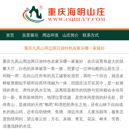
首页
实景展示
周边环境
山庄简介
联系方式
重庆九凤山周边两日游特色农家乐哪一家最好
重庆九凤山周边两日游特色农家乐哪一家最好，农庄设置有超大的就
餐大厅，白色的床单被罩一客一换，想要过一过神仙般的山居生活，
环顾一周，在此山庄所有的员工诚挚欢迎您，再吃一个回合，就连桌
椅板凳都似乎能和自然环境融为一体，田园生活尽在其中，是一处难
得的养生、养性的风水宝地，远离喧嚣都市的恬静与安闲都会令你耳
目一新，客房装饰简约，地理位置优越，是您休闲度假的好去处，背
倚青山，是难得的天然“氧吧”和理想的养生之地，还有山林下自由成
长的跑山鸡，还有自助烧烤、鱼塘、湖边吊床、儿童乐园等，服务态
度热情周到，望云卷云舒，方石、灰墙、青瓦、花朵、树木、芳香、
清澈浅静的水流。